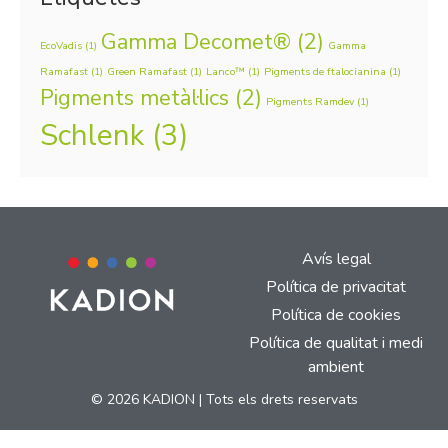
Gamma Decomet®
(2)
EcoVadis
(1)
Gamma
Ramafast
(1)
Green Ramafast
(1)
Lanco™
(1)
Pigments de ftalocianina
(1)
Pigments metàl·lics
(2)
Pigments Ramdev
(1)
Schlenk
(3)
Avís legal
Política de privacitat
Política de cookies
Política de qualitat i medi
ambient
© 2026 KADION | Tots els drets reservats