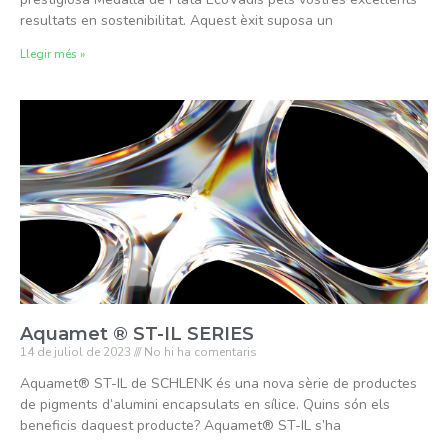
resultats en sostenibilitat. Aquest èxit suposa un
Llegir més »
Aquamet ® ST-IL SERIES
14 de juliol de 2023
No hi ha comentaris
Aquamet® ST-IL de SCHLENK és una nova sèrie de productes
de pigments d’alumini encapsulats en sílice. Quins són els
beneficis daquest producte? Aquamet® ST-IL s’ha