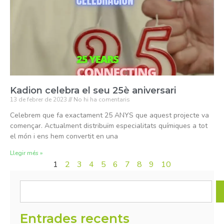
Kadion celebra el seu 25è aniversari
13 de febrer de 2023
No hi ha comentaris
Celebrem que fa exactament 25 ANYS que aquest projecte va
començar. Actualment distribuïm especialitats químiques a tot
el món i ens hem convertit en una
Llegir més »
1
2
3
4
5
6
7
8
9
10
Entrades recents