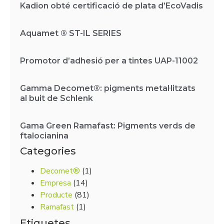
Kadion obté certificació de plata d’EcoVadis
Aquamet ® ST-IL SERIES
Promotor d’adhesió per a tintes UAP-11002
Gamma Decomet®: pigments metal·litzats
al buit de Schlenk
Gama Green Ramafast: Pigments verds de
ftalocianina
Categories
Decomet®
(1)
Empresa
(14)
Producte
(81)
Ramafast
(1)
Etiquetes