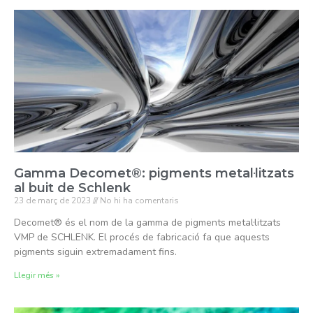
Gamma Decomet®: pigments metal·litzats
al buit de Schlenk
23 de març de 2023
No hi ha comentaris
Decomet® és el nom de la gamma de pigments metal·litzats
VMP de SCHLENK. El procés de fabricació fa que aquests
pigments siguin extremadament fins.
Llegir més »