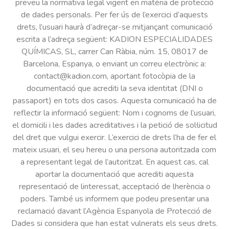
preveu la normativa legal vigent en matèria de protecció
de dades personals. Per fer ús de l’exercici d’aquests
drets, l’usuari haurà d’adreçar-se mitjançant comunicació
escrita a l’adreça següent: KADION ESPECIALIDADES
QUÍMICAS, SL, carrer Can Ràbia, núm. 15, 08017 de
Barcelona, Espanya, o enviant un correu electrònic a:
contact@kadion.com, aportant fotocòpia de la
documentació que acrediti la seva identitat (DNI o
passaport) en tots dos casos. Aquesta comunicació ha de
reflectir la informació següent: Nom i cognoms de l’usuari,
el domicili i les dades acreditatives i la petició de sol·licitud
del dret que vulgui exercir. L’exercici de drets l’ha de fer el
mateix usuari, el seu hereu o una persona autoritzada com
a representant legal de l’autoritzat. En aquest cas, cal
aportar la documentació que acrediti aquesta
representació de linteressat, acceptació de lherència o
poders. També us informem que podeu presentar una
reclamació davant l’Agència Espanyola de Protecció de
Dades si considera que han estat vulnerats els seus drets.