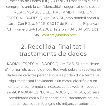
Protecció de Dades (UE) 2016/679 i manifesta el seu
compromís amb la confidencialitat i seguretat dels dades.
RESPONSABLE DEL TRACTAMENT: KADION
ESPECIALIDADES QUÍMICAS, SL, amb domicili social al
carrer Can Ràbia, Nº 15, 08017 de Barcelona, Espanya i
C.I.F. número B-61502001, Telèfon: +34 934 809 181.
E-Mail:
contact@kadion.com
2. Recollida, finalitat i
tractaments de dades
KADION ESPECIALIDADES QUÍMICAS, SL té el deure
d’informar els usuaris del seu lloc web sobre la recollida de
dades de caràcter personal que es poden dur a terme, ja
sigui mitjançant l’enviament d’un correu electrònic o en
emplenar els formularis inclosos al lloc web. En aquest
sentit, KADION ESPECIALIDADES QUÍMICAS, SL serà
considerada com a Responsable del tractament de les
dades recollides mitjançant els mitjans anteriorment