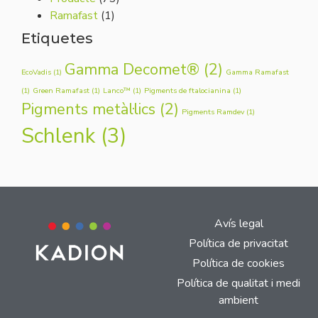
Ramafast
(1)
Etiquetes
Gamma Decomet®
(2)
EcoVadis
(1)
Gamma Ramafast
(1)
Green Ramafast
(1)
Lanco™
(1)
Pigments de ftalocianina
(1)
Pigments metàl·lics
(2)
Pigments Ramdev
(1)
Schlenk
(3)
Avís legal
Política de privacitat
Política de cookies
Política de qualitat i medi
ambient