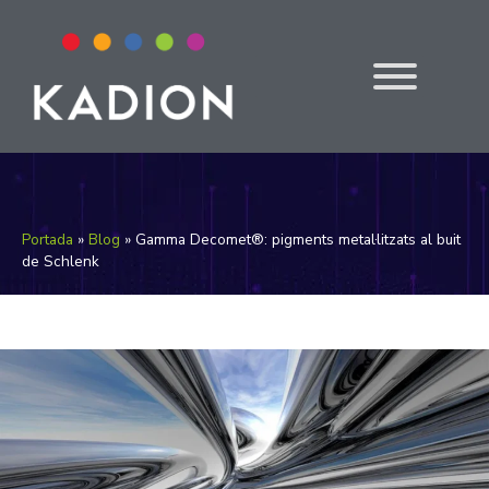
Portada
»
Blog
»
Gamma Decomet®: pigments metal·litzats al buit
de Schlenk