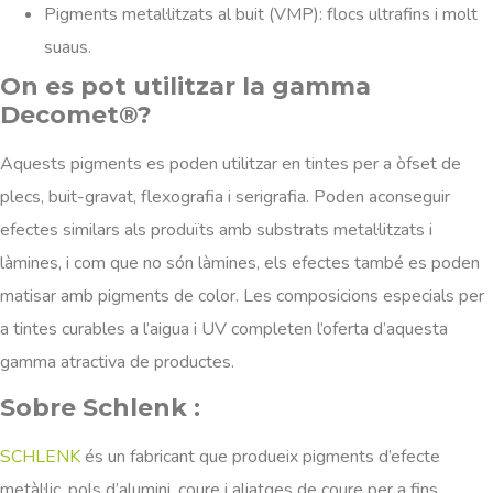
Pigments metal·litzats al buit (VMP): flocs ultrafins i molt
suaus.
On es pot utilitzar la gamma
Decomet®?
Aquests pigments es poden utilitzar en tintes per a òfset de
plecs, buit-gravat, flexografia i serigrafia. Poden aconseguir
efectes similars als produïts amb substrats metal·litzats i
làmines, i com que no són làmines, els efectes també es poden
matisar amb pigments de color. Les composicions especials per
a tintes curables a l’aigua i UV completen l’oferta d’aquesta
gamma atractiva de productes.
Sobre Schlenk :
SCHLENK
és un fabricant que produeix pigments d’efecte
metàl·lic, pols d’alumini, coure i aliatges de coure per a fins