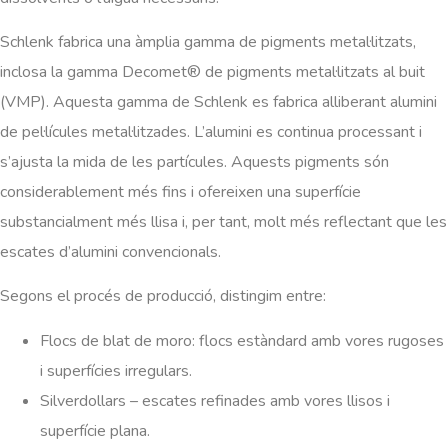
Schlenk fabrica una àmplia gamma de pigments metal·litzats,
inclosa la gamma Decomet® de pigments metal·litzats al buit
(VMP). Aquesta gamma de Schlenk es fabrica alliberant alumini
de pel·lícules metal·litzades. L’alumini es continua processant i
s’ajusta la mida de les partícules. Aquests pigments són
considerablement més fins i ofereixen una superfície
substancialment més llisa i, per tant, molt més reflectant que les
escates d’alumini convencionals.
Segons el procés de producció, distingim entre:
Flocs de blat de moro: flocs estàndard amb vores rugoses
i superfícies irregulars.
Silverdollars – escates refinades amb vores llisos i
superfície plana.