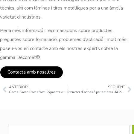
tècnics, així com làmines i tires metàl·liques per a una àmplia
varietat d’indústries.
Per a més informació i recomanacions sobre productes,
preguntes sobre formulació, problemes d’aplicació i molt més,
poseu-vos en contacte amb els nostres experts sobre la
gamma Decomet®.
Contacta amb nosaltres
ANTERIOR
SEGÜENT
Gama Green Ramafast: Pigments verds de ftalocianina
Promotor d’adhesió per a tintes UAP-11002