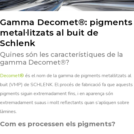
Gamma Decomet®: pigments
metal·litzats al buit de
Schlenk
Quines són les característiques de la
gamma Decomet®?
Decomet®
és el nom de la gamma de pigments metal·litzats al
buit (VMP) de SCHLENK. El procés de fabricació fa que aquests
pigments siguin extremadament fins, i en aparença són
extremadament suaus i molt reflectants quan s’apliquen sobre
làmines.
Com es processen els pigments?