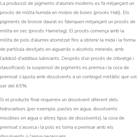
La producció de pigments d’alumini moderns es fa mitjançant un
procés de mòlta humida en molins de boles (procés Hall). Els
pigments de bronze daurat es fabriquen mitjançant un procés de
mòlta en sec (procés Hametag). El procés comença amb la
mòlta de pols d’alumini atomitzat fins a obtenir la mida i la forma
de partícula desitjats en aiguarràs o alcohols minerals, amb
l’addició d’additius lubricants. Després d’un procés de cribratge i
classificació, la suspensió de pigments es premsa i la coca de
premsat s’ajusta amb dissolvents a un contingut metàl·lic que sol
ser del 65%.
Si el producte final requereix un dissolvent diferent dels
hidrocarburs (per exemple, pastes en aigua, dissolvents
miscibles en aigua o altres tipus de dissolvents), la coca de
premsat s’asseca i la pols es torna a premsar amb els
dissolvents o l’aigua necessaris.