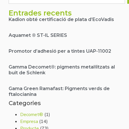
Entrades recents
Kadion obté certificació de plata d’EcoVadis
Aquamet ® ST-IL SERIES
Promotor d’adhesió per a tintes UAP-11002
Gamma Decomet®: pigments metal·litzats al
buit de Schlenk
Gama Green Ramafast: Pigments verds de
ftalocianina
Categories
Decomet®
(1)
Empresa
(14)
Producte
(73)