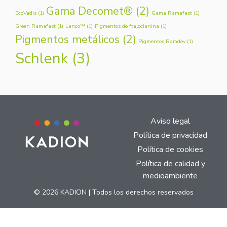
Gama Decomet®
(2)
EcoVadis
(1)
Gama Ramafast
(1)
Green Ramafast
(1)
Lanco™
(1)
Pigmentos de ftalocianina
(1)
Pigmentos metálicos
(2)
Pigmentos Ramdev
(1)
Schlenk
(3)
Aviso legal
Política de privacidad
Política de cookies
Política de calidad y
medioambiente
© 2026 KADION | Todos los derechos reservados