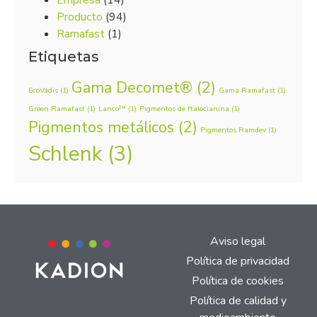
Producto
(94)
Ramafast
(1)
Etiquetas
Gama Decomet®
(2)
EcoVadis
(1)
Gama Ramafast
(1)
Green Ramafast
(1)
Lanco™
(1)
Pigmentos de ftalocianina
(1)
Pigmentos metálicos
(2)
Pigmentos Ramdev
(1)
Schlenk
(3)
Aviso legal
Política de privacidad
Política de cookies
Política de calidad y