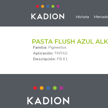
Historia
Mercad
PASTA FLUSH AZUL ALKA
Familia:
Pigmentos
Aplicación:
TINTAS
Descripción:
PB 61