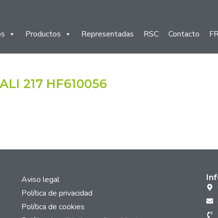
os
Productos
Representadas
RSC
Contacto
F
LI 217 HF610056
In
Aviso legal
Política de privacidad
Política de cookies