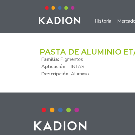
Historia
Mercad
PASTA DE ALUMINIO ET
Familia:
Pigmentos
Aplicación:
TINTAS
Descripción:
Aluminio