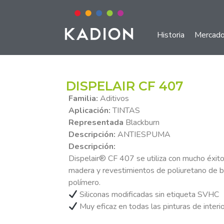
Historia
Mercad
DISPELAIR CF 407
Familia:
Aditivos
Aplicación:
TINTAS
Representada
Blackburn
Descripción:
ANTIESPUMA
Descripción:
Dispelair® CF 407 se utiliza con mucho éxito 
madera y revestimientos de poliuretano de b
polímero.
Siliconas modificadas sin etiqueta SVHC
Muy eficaz en todas las pinturas de interi