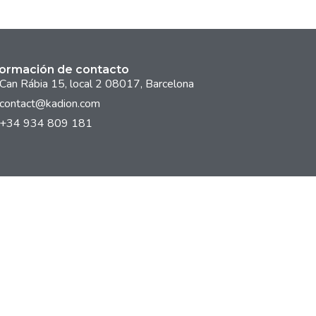
formación de contacto
Can Rábia 15, local 2 08017, Barcelona
contact@kadion.com
+34 934 809 181