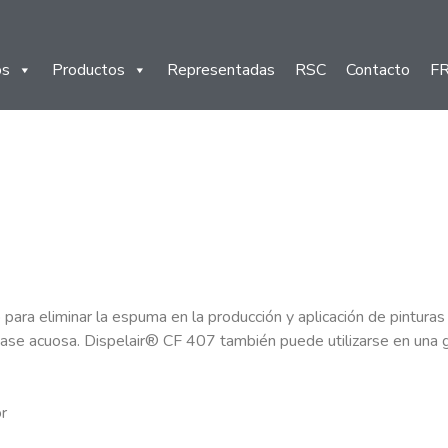
os
Productos
Representadas
RSC
Contacto
F
para eliminar la espuma en la producción y aplicación de pintura
ase acuosa. Dispelair® CF 407 también puede utilizarse en una g
or