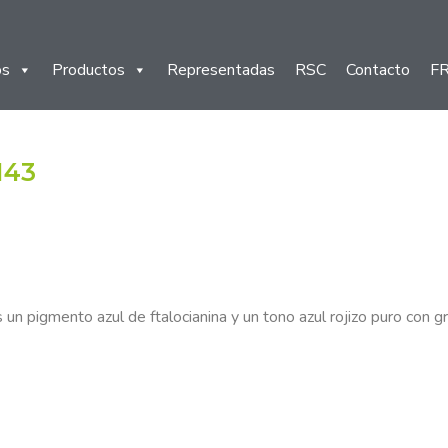
os
Productos
Representadas
RSC
Contacto
F
143
es un pigmento azul de ftalocianina y un tono azul rojizo puro con