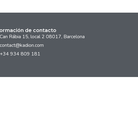
formación de contacto
Can Rábia 15, local 2 08017, Barcelona
contact@kadion.com
+34 934 809 181