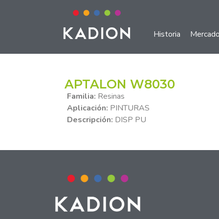
Historia
Mercad
APTALON W8030
Familia:
Resinas
Aplicación:
PINTURAS
Descripción:
DISP PU